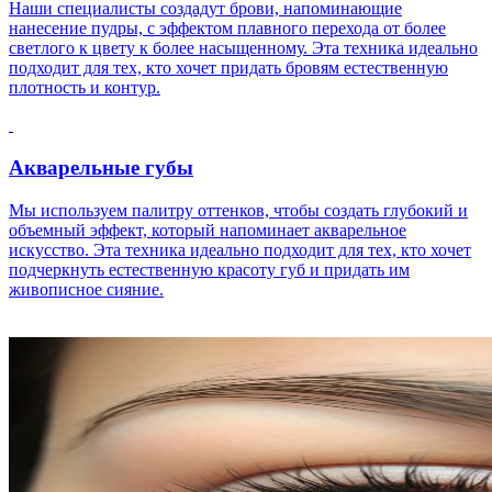
Наши специалисты создадут брови, напоминающие
нанесение пудры, с эффектом плавного перехода от более
светлого к цвету к более насыщенному. Эта техника идеально
подходит для тех, кто хочет придать бровям естественную
плотность и контур.
Акварельные губы
Мы используем палитру оттенков, чтобы создать глубокий и
объемный эффект, который напоминает акварельное
искусство. Эта техника идеально подходит для тех, кто хочет
подчеркнуть естественную красоту губ и придать им
живописное сияние.